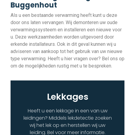
Buggenhout
Als u een bestaande verwarming heeft kunt u deze
door ons laten vervangen. Wij demonteren uw oude
verwarmingssysteem en installeren een nieuwe voor
u. Deze werkzaamheden worden uitgevoerd door
erkende installateurs. Ook in dit geval kunnen wij u
adviseren van aankoop tot het gebruik van uw nieuwe
type verwarming. Heeft u hier vragen over? Bel ons op
om de mogelijkheden rustig met u te bespreken.
Lekkages
Heeft u een lekkage in een van uw
leidingen? Middels lekdetectie zoeken
wij het lek op en herstellen wij uw
leiding. Bel voor meer informatie.