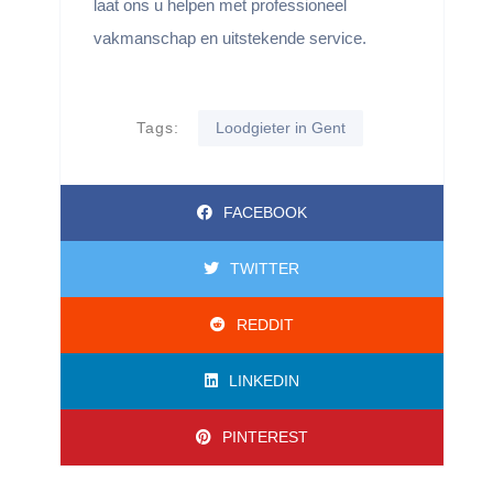
laat ons u helpen met professioneel
vakmanschap en uitstekende service.
Tags:
Loodgieter in Gent
FACEBOOK
TWITTER
REDDIT
LINKEDIN
PINTEREST